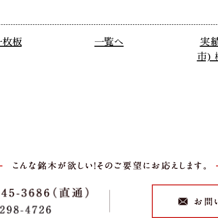
一枚板
一覧へ
実
市)