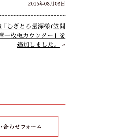
2016年08月08日
績「むぎとろ量深様(笠間
 欅一枚板カウンター」を
追加しました。
»