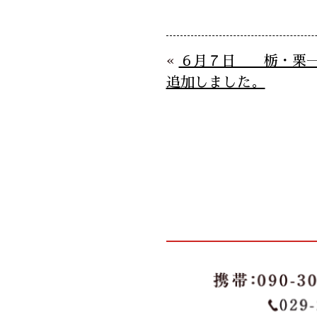
«
６月７日 栃・栗
追加しました。