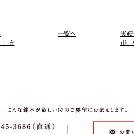
-
一覧へ
実績
）」を
市 