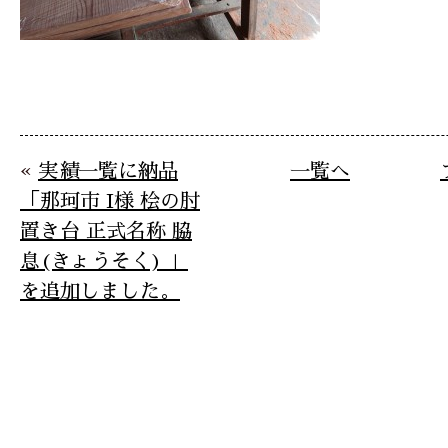
«
実績一覧に納品
一覧へ
「那珂市 I様 桧の肘
置き台 正式名称 脇
息(きょうそく) 」
を追加しました。