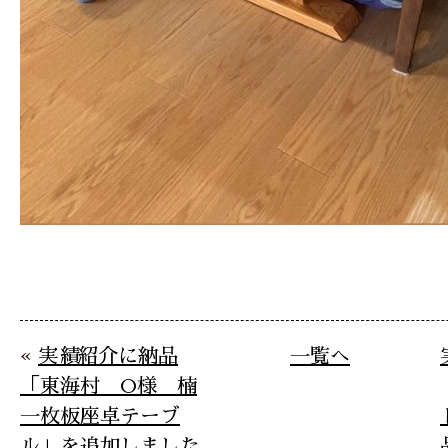
«
実績紹介に納品
一覧へ
「東海村 O様 楠
一枚板座卓テーブ
ル」を追加しました