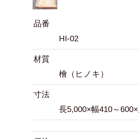
品番
HI-02
材質
檜（ヒノキ）
寸法
長5,000×幅410～600