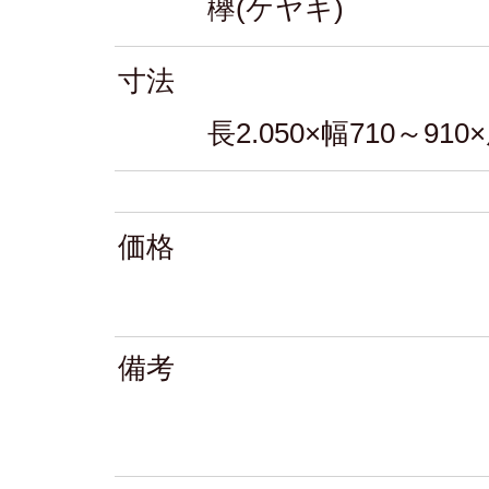
欅(ケヤキ)
寸法
長2.050×幅710～910
価格
備考