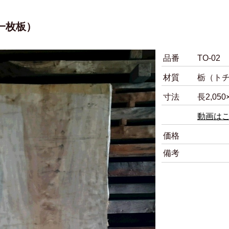
栃一枚板）
品番
TO-02
材質
栃（ト
寸法
長2,05
動画は
価格
備考