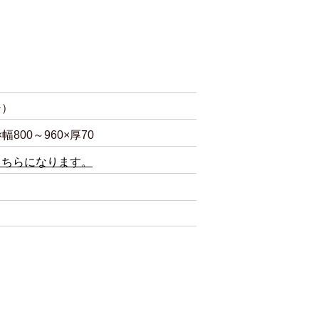
チ）
0×幅800～960×厚70
こちらになります。