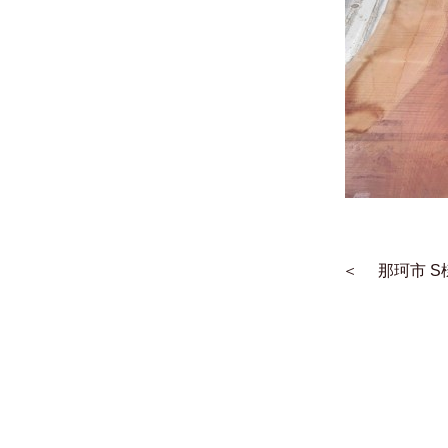
＜
那珂市 