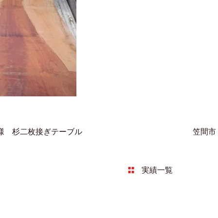
S様 杉二枚接ぎテーブル
笠間市
実績一覧