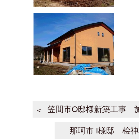
笠間市O邸様新築工事 
那珂市 I様邸 桧