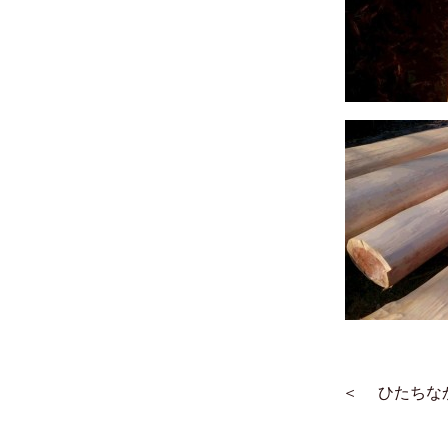
＜
ひたちな