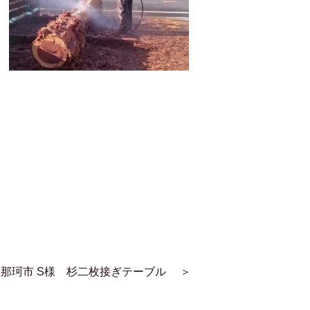
那珂市 S様 杉二枚接ぎテーブル
＞